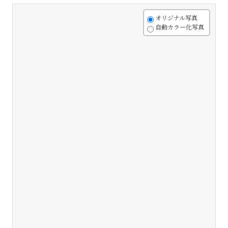
+
オリジナル写真
自動カラー化写真
-