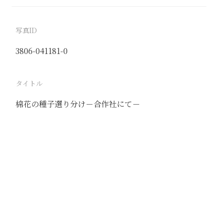
写真ID
3806-041181-0
タイトル
棉花の種子選り分け－合作社にて－
駅
石門
路線
石太線
石徳線
京漢線