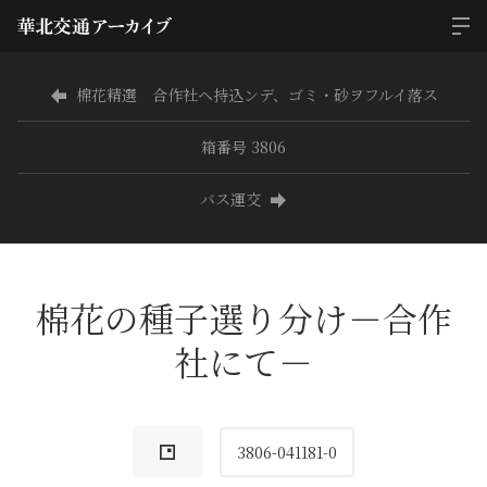
棉花精選 合作社ヘ持込ンデ、ゴミ・砂ヲフルイ落ス
箱番号 3806
バス運交
棉花の種子選り分け－合作
社にて－
3806-041181-0