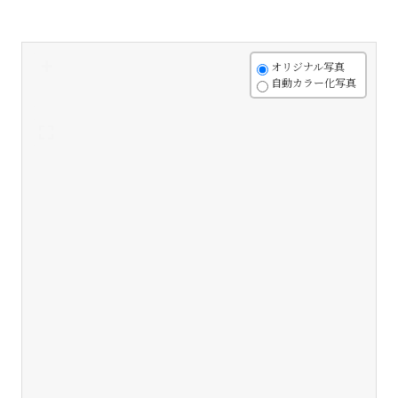
+
オリジナル写真
自動カラー化写真
-