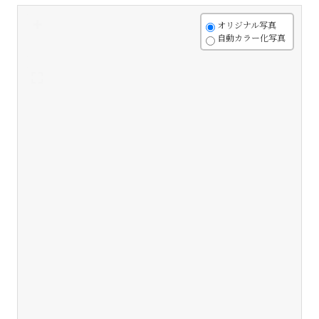
+
オリジナル写真
自動カラー化写真
-