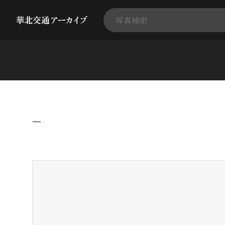
−
+
-