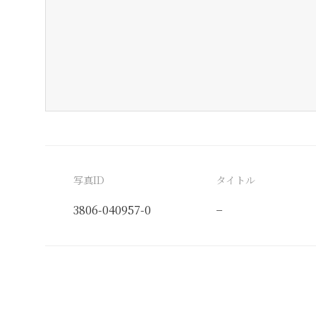
写真ID
タイトル
3806-040957-0
−
分類番号
検閲印