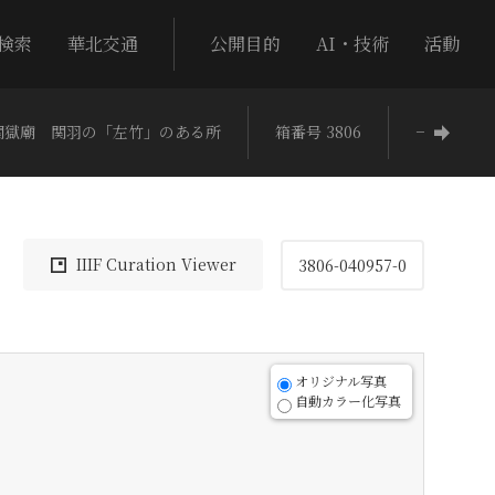
検索
華北交通
公開目的
AI・技術
活動
関獄廟 関羽の「左竹」のある所
箱番号 3806
−
IIIF Curation Viewer
3806-040957-0
オリジナル写真
自動カラー化写真