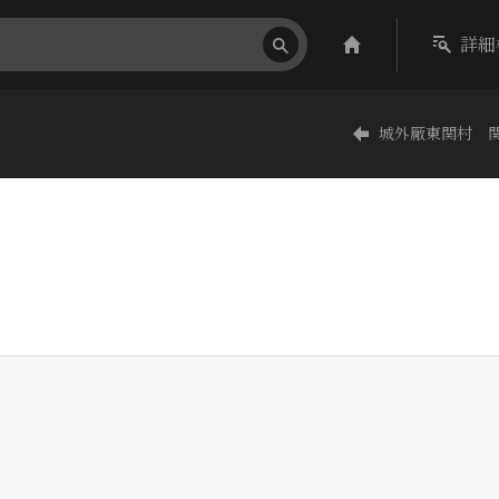
詳細
城外厰東関村 