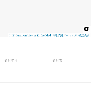
IIIF Curation Viewer Embedded
|
華北交通アーカイブ作成委員会
撮影年月
撮影者
備考