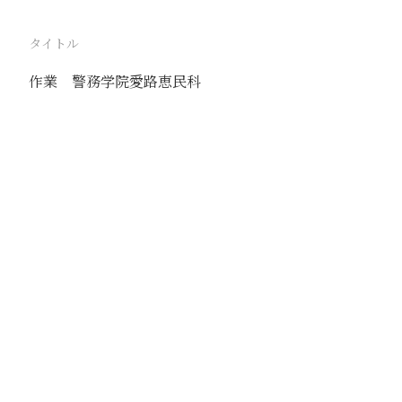
タイトル
作業 警務学院愛路恵民科
駅
天津
路線
京山線
津浦線
撮影年月
1941年9月