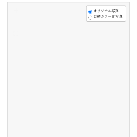
+
オリジナル写真
自動カラー化写真
-