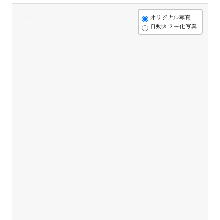
+
オリジナル写真
自動カラー化写真
-