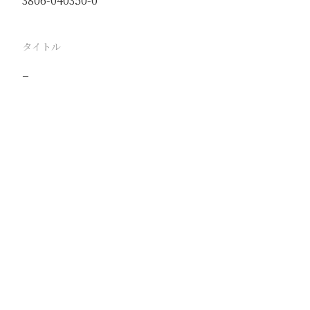
3806-040350-0
タイトル
−
駅
路線
撮影年月
撮影者