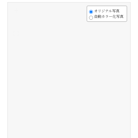
+
オリジナル写真
自動カラー化写真
-