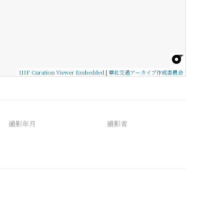
IIIF Curation Viewer Embedded
|
華北交通アーカイブ作成委員会
撮影年月
撮影者
備考