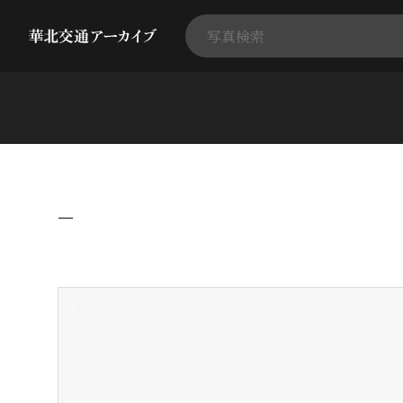
−
+
-