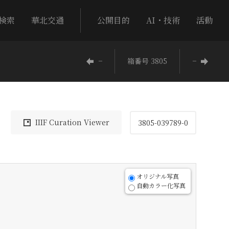
検索
華北交通
公開目的
AI・技術
活動
−
箱番号 3805
−
IIIF Curation Viewer
3805-039789-0
オリジナル写真
自動カラー化写真