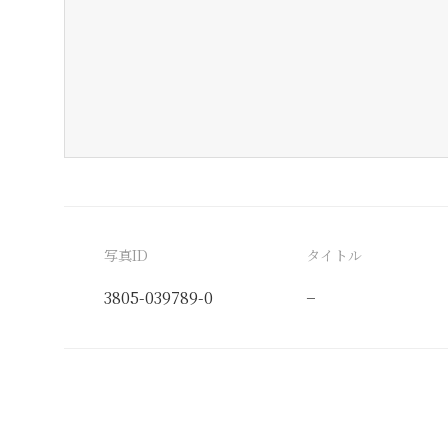
写真ID
タイトル
3805-039789-0
−
分類番号
検閲印