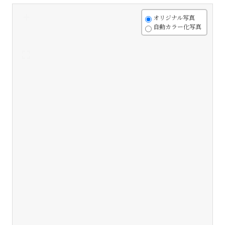
+
オリジナル写真
自動カラー化写真
-