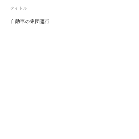
タイトル
自動車の集団運行
駅
徐州
路線
津浦線
隴海線
撮影年月
1941年7月