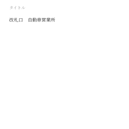
タイトル
改札口 自動車営業所
駅
新郷
路線
京漢線
新開線
懐慶線
撮影年月
1941年7月