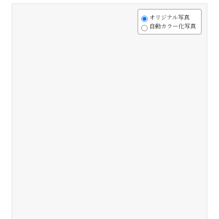
+
オリジナル写真
自動カラー化写真
-