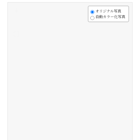
+
オリジナル写真
自動カラー化写真
-