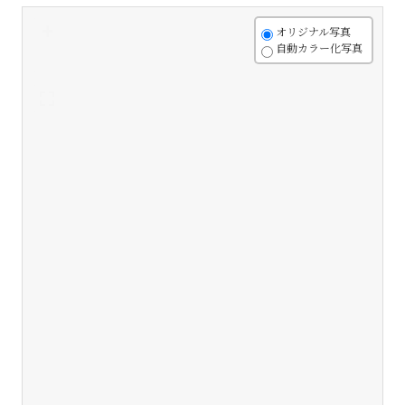
+
オリジナル写真
自動カラー化写真
-