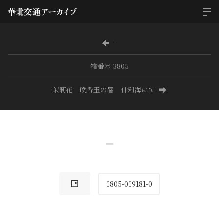
−
箱番号 3805
茉莉花 晩香玉の簪 什刹海にて
−
3805-039181-0