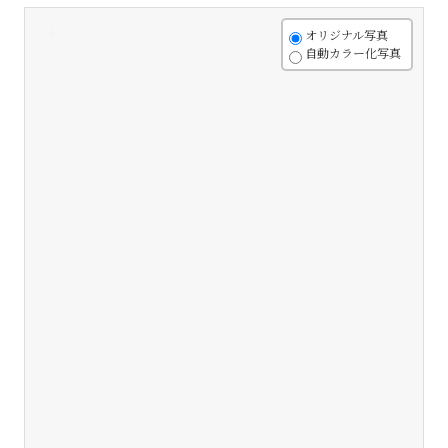
+
オリジナル写真
自動カラー化写真
-