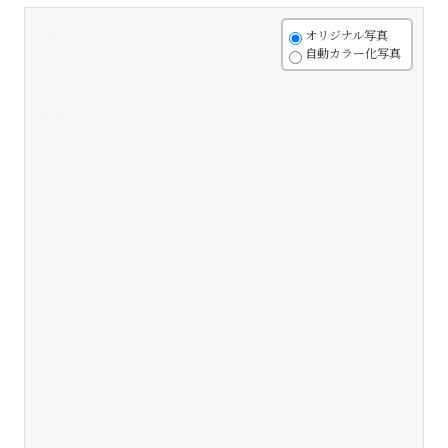
+
オリジナル写真
自動カラー化写真
-