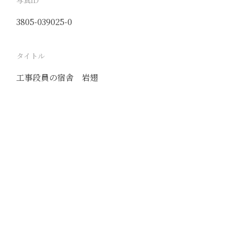
写真ID
3805-039025-0
タイトル
工事段員の宿舎 岩翅
駅
岩趐
路線
同塘線
撮影年月