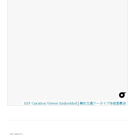
IIIF Curation Viewer Embedded
|
華北交通アーカイブ作成委員会