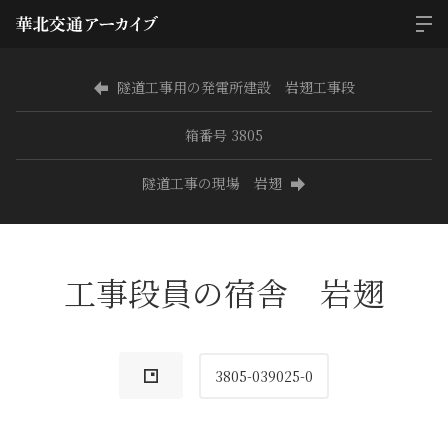
隧道工事用の発電所建設 岩翅工事段
箱番号 3805
隧道工事の現場 岩翅
工事段員の宿舎 岩翅
3805-039025-0