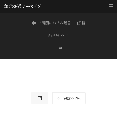
三清閣における曝書 白雲観
箱番号 3805
−
−
3805-038819-0