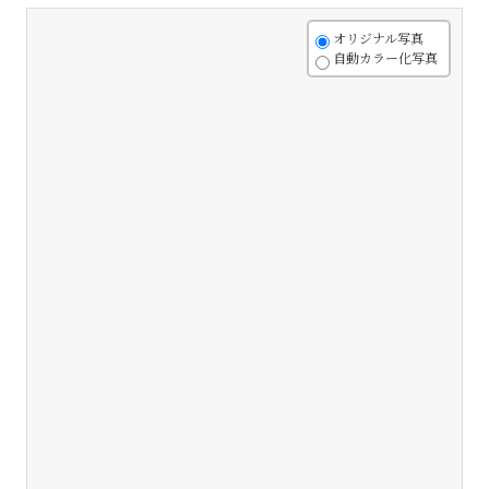
+
オリジナル写真
自動カラー化写真
-