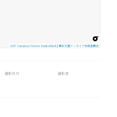
IIIF Curation Viewer Embedded
|
華北交通アーカイブ作成委員会
撮影年月
撮影者
備考