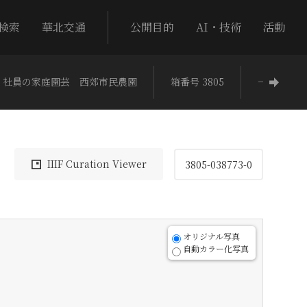
検索
華北交通
公開目的
AI・技術
活動
社員の家庭園芸 西郊市民農園
箱番号 3805
−
IIIF Curation Viewer
3805-038773-0
オリジナル写真
自動カラー化写真