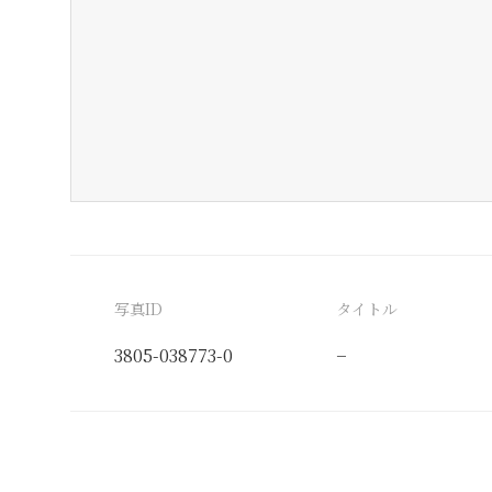
写真ID
タイトル
3805-038773-0
−
分類番号
検閲印