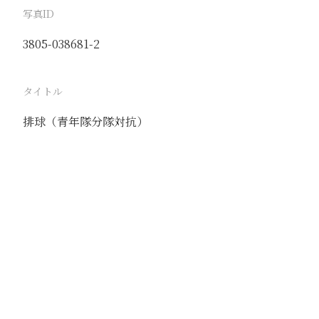
写真ID
3805-038681-2
タイトル
排球（青年隊分隊対抗）
駅
北京
路線
京古線
京包線
大台線
通州東站線