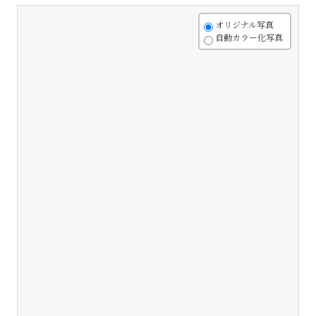
+
オリジナル写真
自動カラー化写真
-