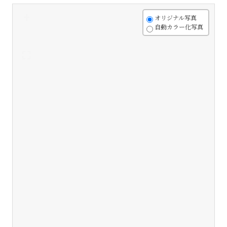
+
オリジナル写真
自動カラー化写真
-