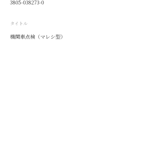
3805-038273-0
タイトル
機関車点検（マレシ型）
駅
居庸関
路線
京包線
撮影年月
1941年5月