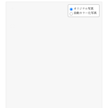
+
オリジナル写真
自動カラー化写真
-