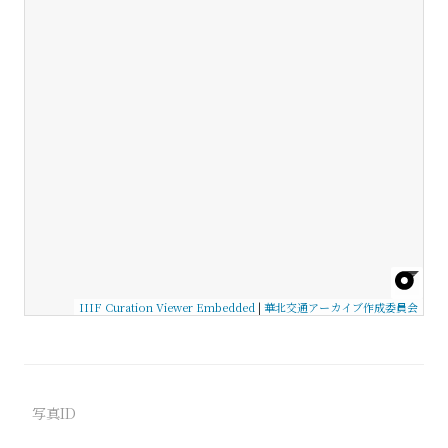
IIIF Curation Viewer Embedded
|
華北交通アーカイブ作成委員会
写真ID