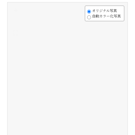
+
オリジナル写真
自動カラー化写真
-