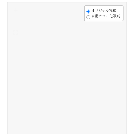
+
オリジナル写真
自動カラー化写真
-