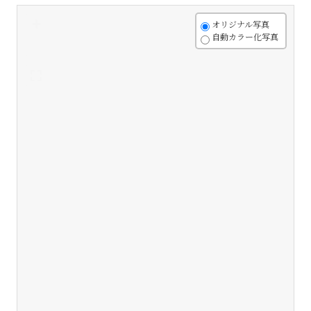
+
オリジナル写真
自動カラー化写真
-