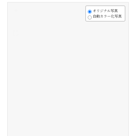
+
オリジナル写真
自動カラー化写真
-