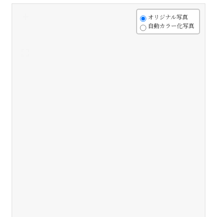
+
オリジナル写真
自動カラー化写真
-