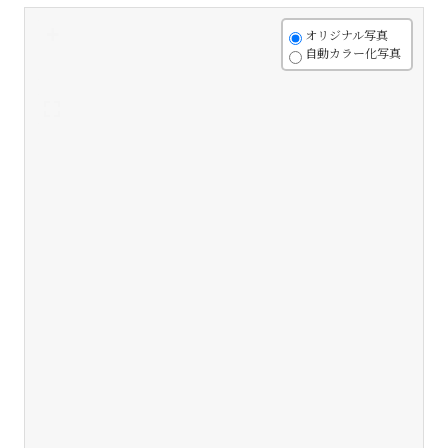
+
オリジナル写真
自動カラー化写真
-