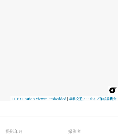
IIIF Curation Viewer Embedded
|
華北交通アーカイブ作成委員会
撮影年月
撮影者