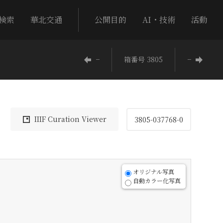
検索
華北交通
公開目的
AI・技術
活動
−
箱番号 3805
−
IIIF Curation Viewer
3805-037768-0
オリジナル写真
自動カラー化写真