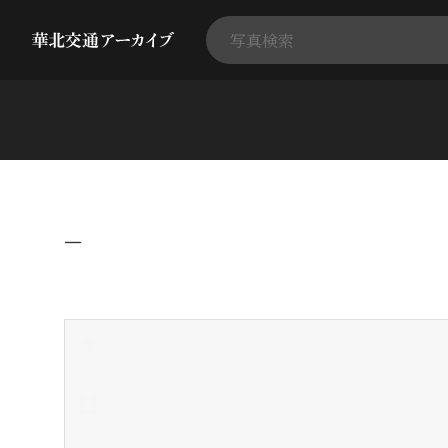
−
+
-