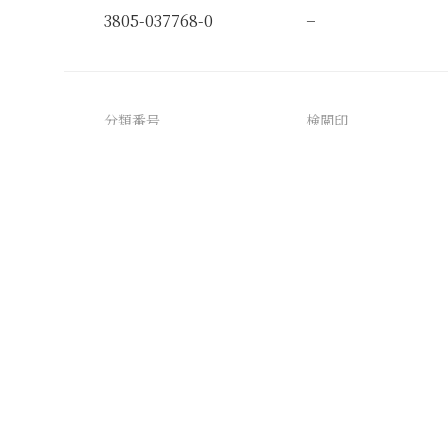
3805-037768-0
−
分類番号
検閲印
3805-037768-0_0
box
plain_background
rectangular_object
worn