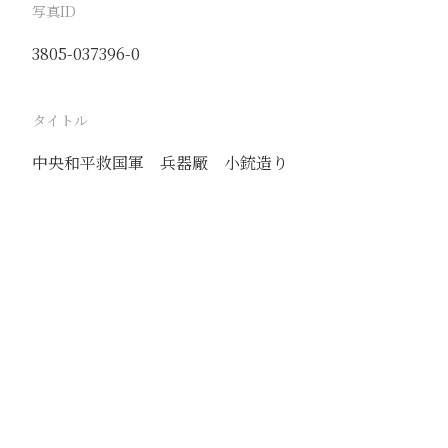
写真ID
3805-037396-0
タイトル
中央和平救国軍 兵器厰 小銃造り
駅
商邱
路線
隴海線
撮影年月