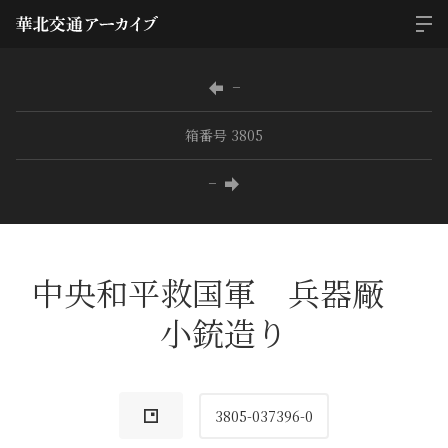
−
箱番号 3805
−
中央和平救国軍 兵器厰
小銃造り
3805-037396-0