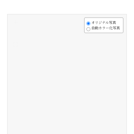
+
オリジナル写真
自動カラー化写真
-