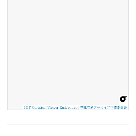
IIIF Curation Viewer Embedded
|
華北交通アーカイブ作成委員会