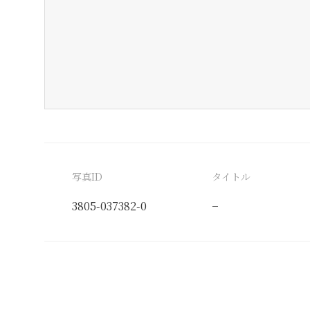
写真ID
タイトル
3805-037382-0
−
分類番号
検閲印