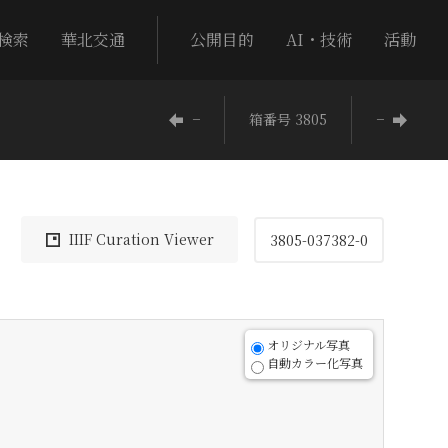
検索
華北交通
公開目的
AI・技術
活動
−
箱番号 3805
−
IIIF Curation Viewer
3805-037382-0
オリジナル写真
自動カラー化写真