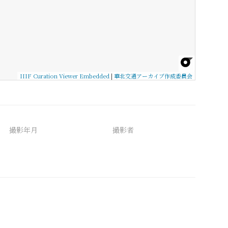
IIIF Curation Viewer Embedded
|
華北交通アーカイブ作成委員会
撮影年月
撮影者
備考