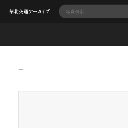
−
+
-