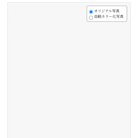
+
オリジナル写真
自動カラー化写真
-