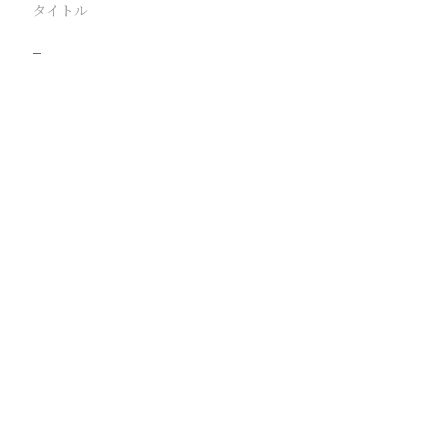
タイトル
−
駅
路線
撮影年月
撮影者