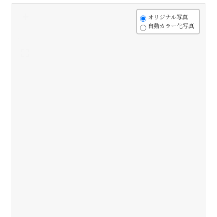
+
オリジナル写真
自動カラー化写真
-