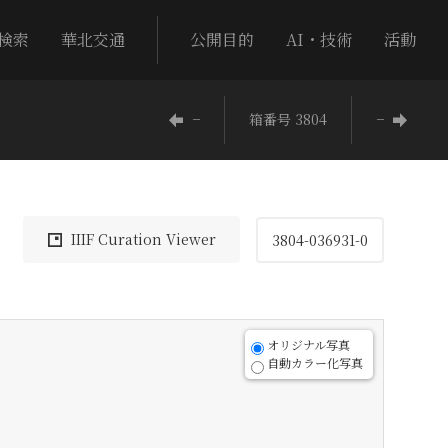
検索
華北交通
公開目的
AI・技術
活動
−
箱番号 3804
−
IIIF Curation Viewer
3804-036931-0
オリジナル写真
自動カラー化写真