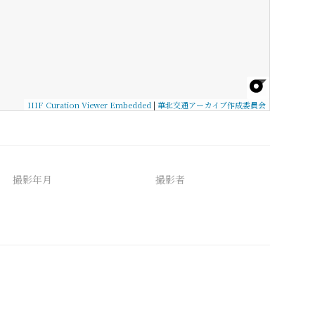
IIIF Curation Viewer Embedded
|
華北交通アーカイブ作成委員会
撮影年月
撮影者
備考