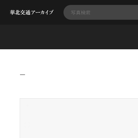
−
+
-