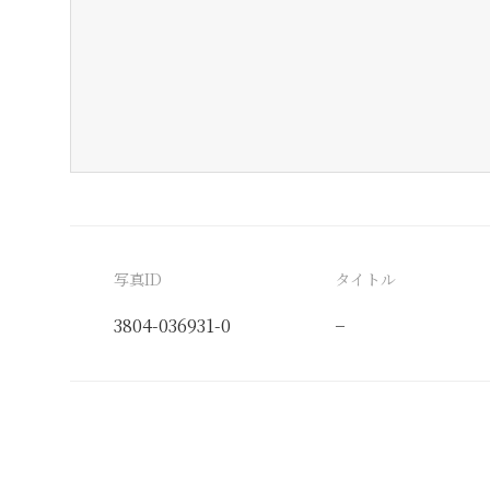
写真ID
タイトル
3804-036931-0
−
分類番号
検閲印