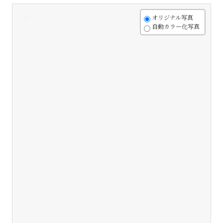
+
オリジナル写真
自動カラー化写真
-