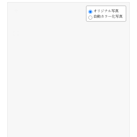
+
オリジナル写真
自動カラー化写真
-