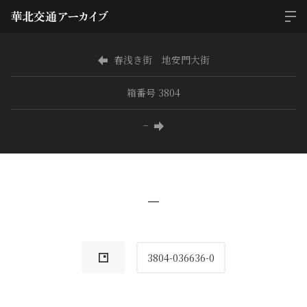
春浅き街 地安門大街
箱番号 3804
−
−
3804-036636-0