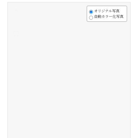
+
オリジナル写真
自動カラー化写真
-