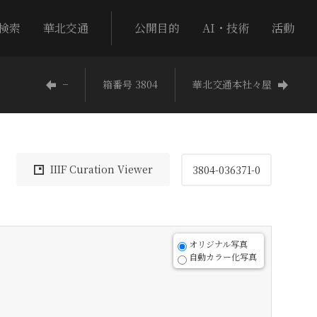
検索
華北交通
公開目的
AI・技術
活動
−
箱番号 3804
華北交通本社々屋
IIIF Curation Viewer
3804-036371-0
オリジナル写真
自動カラー化写真