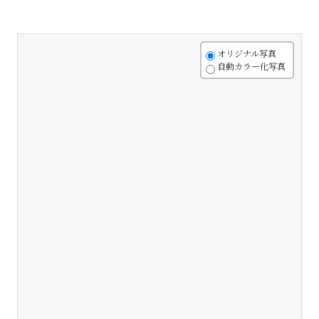
+
オリジナル写真
自動カラー化写真
-