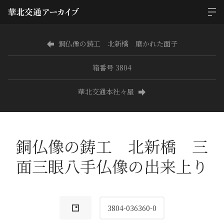
銅仏像の鋳工 北新橋 磨かれた面子
箱番号 3804
華北交通本社々屋
銅仏像の鋳工 北新橋 三
面三眼八手仏像の出来上り
3804-036360-0