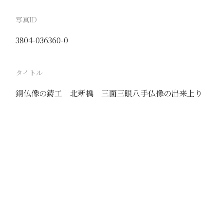
写真ID
3804-036360-0
タイトル
銅仏像の鋳工 北新橋 三面三眼八手仏像の出来上り
駅
北京
路線
京古線
京包線
大台線
通州東站線