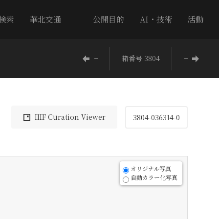
検索
華北交通
公開目的
AI・技術
活動
−
箱番号 3804
−
IIIF Curation Viewer
3804-036314-0
オリジナル写真
自動カラー化写真