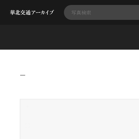
−
+
-