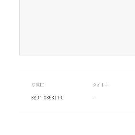
写真ID
タイトル
3804-036314-0
−
分類番号
検閲印