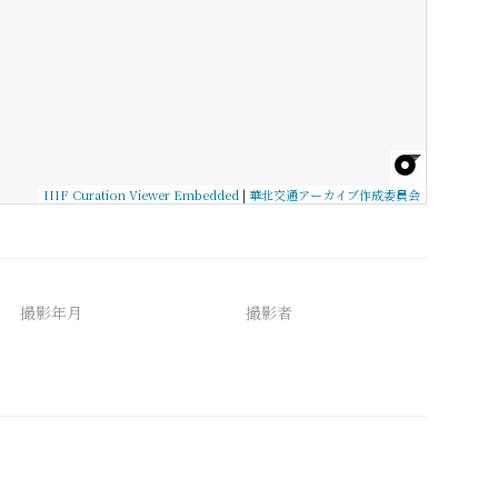
IIIF Curation Viewer Embedded
|
華北交通アーカイブ作成委員会
撮影年月
撮影者
備考