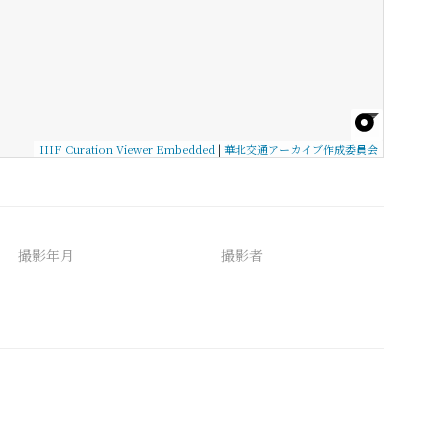
IIIF Curation Viewer Embedded
|
華北交通アーカイブ作成委員会
撮影年月
撮影者
備考