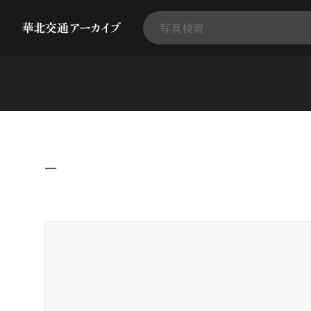
−
+
-