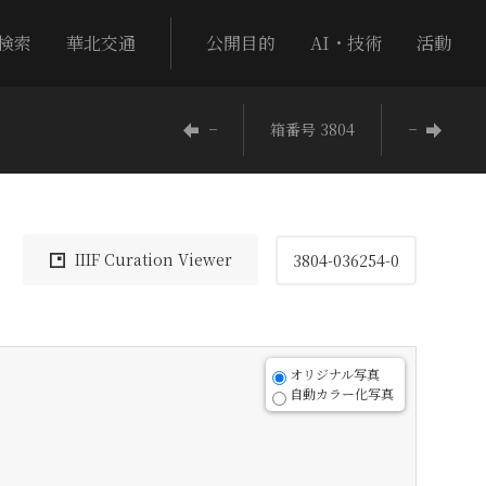
検索
華北交通
公開目的
AI・技術
活動
−
箱番号 3804
−
IIIF Curation Viewer
3804-036254-0
オリジナル写真
自動カラー化写真