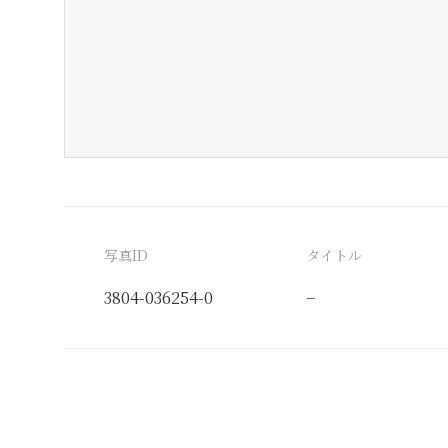
写真ID
タイトル
3804-036254-0
−
分類番号
検閲印