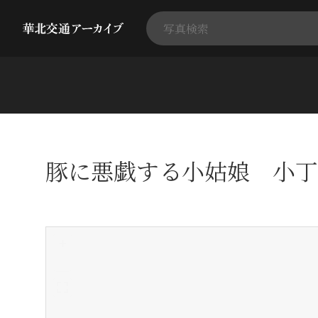
豚に悪戯する小姑娘 小丁
+
-