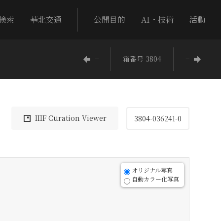
検索
華北交通
公開目的
AI・技術
活動
−
箱番号 3804
−
IIIF Curation Viewer
3804-036241-0
オリジナル写真
自動カラー化写真