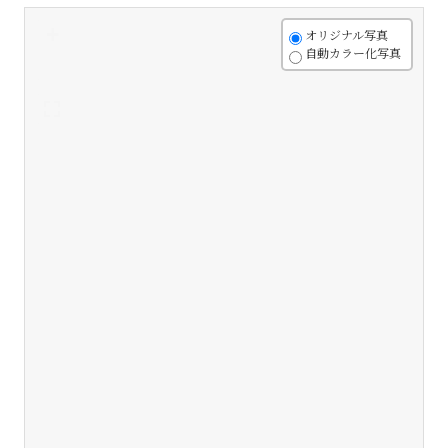
+
オリジナル写真
自動カラー化写真
-