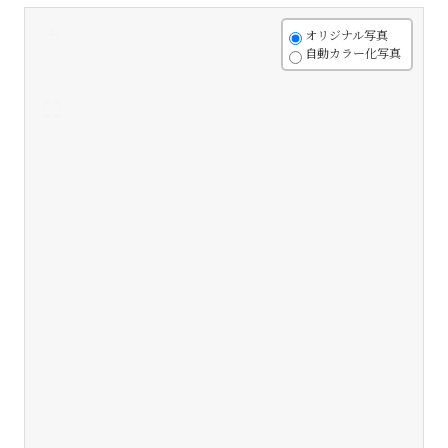
+
オリジナル写真
自動カラー化写真
-