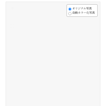
+
オリジナル写真
自動カラー化写真
-