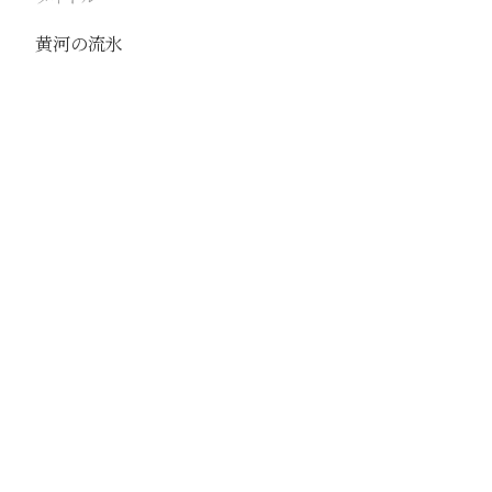
黄河の流氷
駅
包頭
路線
京包線
大青山線
撮影年月
1940年11月
撮影者