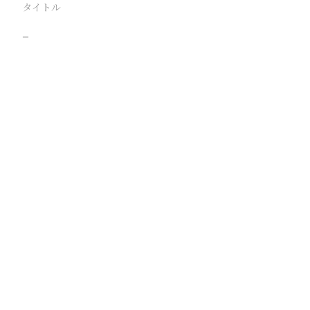
タイトル
−
駅
路線
撮影年月
撮影者