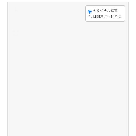
+
オリジナル写真
自動カラー化写真
-