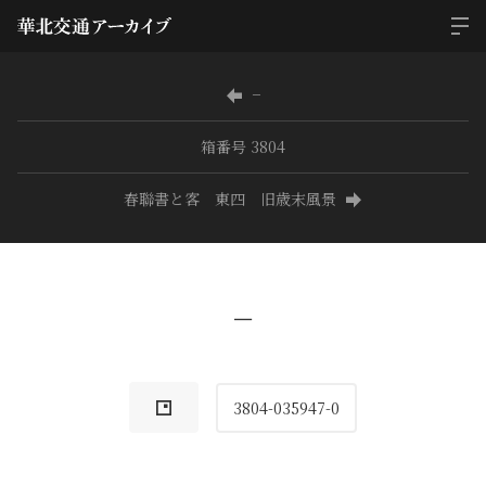
−
箱番号 3804
春聯書と客 東四 旧歳末風景
−
3804-035947-0