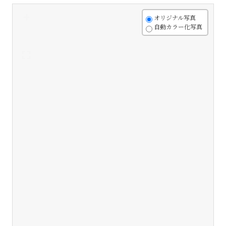
+
オリジナル写真
自動カラー化写真
-