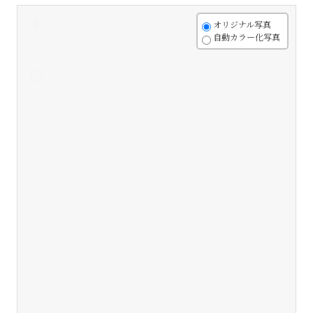
+
オリジナル写真
自動カラー化写真
-