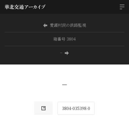
愛護村民の鉄路監視
箱番号 3804
−
−
3804-035398-0