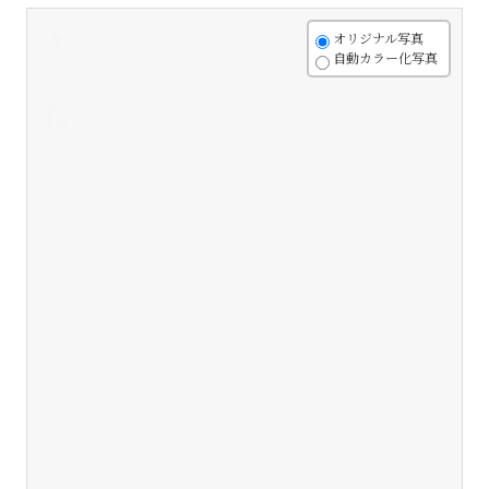
+
オリジナル写真
自動カラー化写真
-