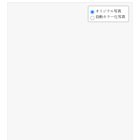
+
オリジナル写真
自動カラー化写真
-