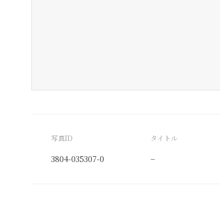
写真ID
タイトル
3804-035307-0
−
分類番号
検閲印