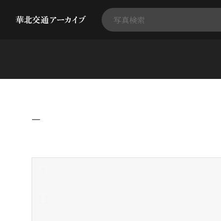
−
+
-