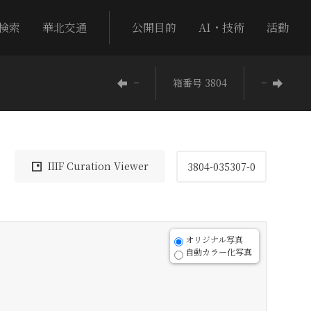
検索
華北交通
公開目的
AI・技術
活動
−
箱番号 3804
−
IIIF Curation Viewer
3804-035307-0
オリジナル写真
自動カラー化写真