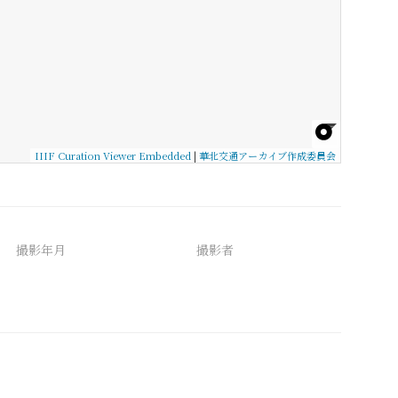
IIIF Curation Viewer Embedded
|
華北交通アーカイブ作成委員会
撮影年月
撮影者
備考