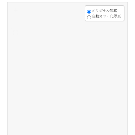
+
オリジナル写真
自動カラー化写真
-