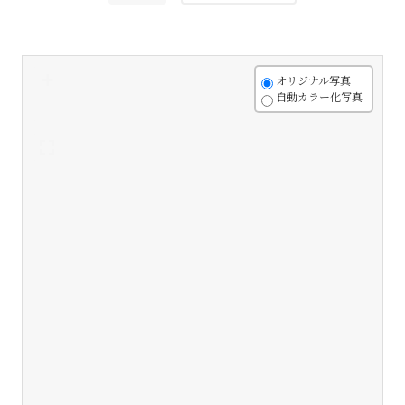
+
オリジナル写真
自動カラー化写真
-