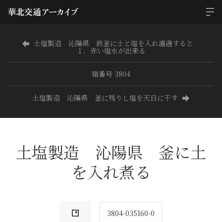
土塩製造 沁陽県 鉄釜に土と塩を入れ濾過すると
１．赤い塩水が出来る
箱番号 3804
土塩製造 沁陽県 釜に残りし塩を天日に干す
土塩製造 沁陽県 釜に土
を入れ煮る
3804-035160-0