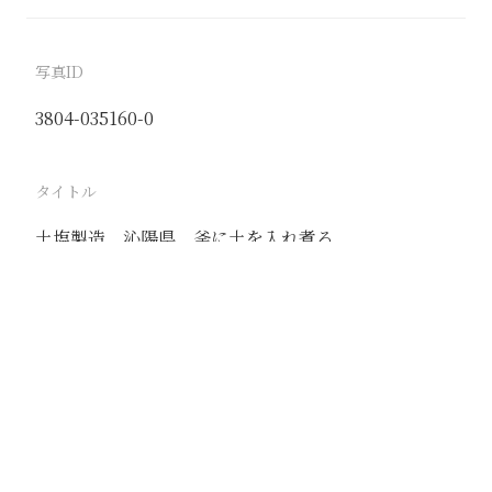
写真ID
3804-035160-0
タイトル
土塩製造 沁陽県 釜に土を入れ煮る
駅
沁陽
路線